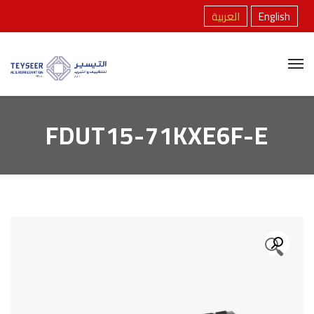
English
العربية
FDUT15-71KXE6F-E
🔍