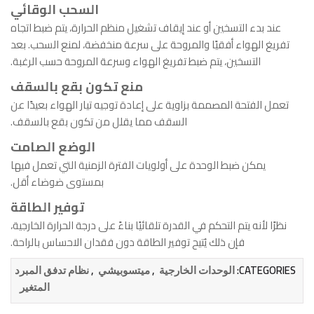
السحب الوقائي
عند بدء التسخين أو عند إيقاف تشغيل منظم الحرارة، يتم ضبط اتجاه
تفريغ الهواء أفقيًا والمروحة على سرعة منخفضة، لمنع السحب. بعد
التسخين، يتم ضبط تفريغ الهواء وسرعة المروحة حسب الرغبة.
منع تكون بقع بالسقف
تعمل الفتحة المصممة بزاوية على إعادة توجيه تيار الهواء بعيدًا عن
السقف مما يقلل من تكون بقع بالسقف.
الوضع الصامت
يمكن ضبط الوحدة على أولويات الفترة الزمنية التي تعمل فيها
بمستوى ضوضاء أقل.
توفير الطاقة
نظرًا لأنه يتم التحكم في القدرة تلقائيًا بناءً على درجة الحرارة الخارجية،
فإن ذلك يُتيح توفير الطاقة دون فقدان الاحساس بالراحة.
,
,
CATEGORIES:
الوحدات الخارجية
ميتسوبيشي
نظام تدفق المبرد
المتغير