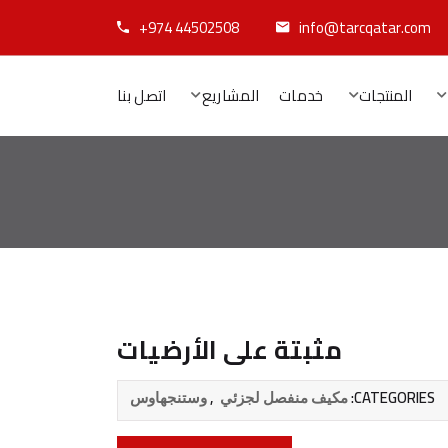
+974 44502508
info@tarcqatar.com
المنتجات
خدمات
المشاريع
اتصل بنا
مثبتة على الأرضيات
,
CATEGORIES:
مكيف منفصل لجزئي
وستنجهاوس